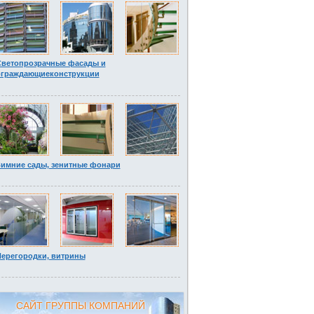
Светопрозрачные фасады и
ограждающиеконструкции
имние сады, зенитные фонари
ерегородки, витрины
САЙТ ГРУППЫ КОМПАНИЙ