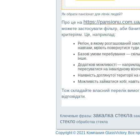
Як обрати пансіонат для літніх людей?
https://pansionu.com.ua
Про це на
можете застосувати фільтр, аби бачит
критеріям. Це, наприклад:
Регіон, в якому розташований закл
навпаки, мріють повернутися туди
Базові умови перебування — скільки
інше.
Додаткові можливості — наприклад,
пересуватися на інвалідному візочк
Наявність доглянутої території на 
Можливість займатися хобі, навіть 
Тож складайте власний перелік вимог
відповідати.
закалка стекла
Ключевые фразы:
зак
стекло
обработка стекла
Copyright © 2021 Компания GlassVictory. Все 