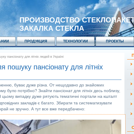
ПРОИЗВОДСТВО СТЕКЛОПАКЕ
ЗАКАЛКА СТЕКЛА
АНИИ
ПРОДУКЦИЯ
ТЕХНОЛОГИИ
ПРОЕКТЫ
ку пансіонату для літніх людей в Україні
 пошуку пансіонату для літніх
ченню, буває дуже різна. От нещодавно до знайомих
ому було потрібно? Знайти пансіонат для літніх десь поблизу,
 В цьому випадку дуже рятують тематичні портали на кшталт
ідповідних закладів є багато. Збирати та систематизувати
край не зручно. А тут все вже передбачено: