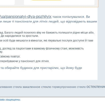
/ua/pansionatyi-dlya-pozhilyix
також попіклувалися. Ви
и лише ті пансіонати для літніх людей, що відповідають вашим
ад. Багато людей похилого віку не бажають полишати рідне місце або,
. Де народилися та зростали.
 осіб буде мешкати в кімнатах, які лікувальні послуги доступні й таке
 догляд за пацієнтами в важкому фізичному стані, можливість
у.
свіжому повітрі.
перебуваючи у пансіонаті для літніх.
 та обирайте будинок для пристарілих, що йому буде
остеклени
закаленное стекло
аливание стекла
термоупрочнение стекло
права защищены.