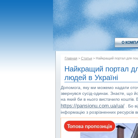
О КОМП
Главная
>
Статьи
> Найкращий портал для пошу
Найкращий портал для
людей в Україні
Допомога, яку ми можемо надати ото
звернувся сусід-одинак. Знаєте, що й
на який би в нього вистачило коштів.
https://pansionu.com.ua/ua/
. Бо в
інформацію з розрізненних ресурсів в