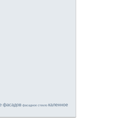
е фасадов
каленное
фасадное стекло