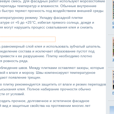
еевую смесь. Для фасадных работ используют морозостойкие
 перепады температур и влажности. Обычные внутренние
как быстро теряют прочность под воздействием внешней среды.
мпературному режиму. Укладку фасадной плитки
туре от +5 до +25°C, избегая прямого солнца, дождя и
я могут нарушить процесс схватывания клея и снизить
 равномерный слой клея и использовать зубчатый шпатель.
еделение состава и исключает образование пустот под
 привести к ее разрушению. Плитку необходимо плотно
З
я ровность ряда.
облюдение швов. Между плитками оставляют зазоры, которые
ивой к влаге и морозу. Швы компенсируют температурное
щают появление трещин.
плитку рекомендуется защитить от влаги и резких перепадов
высыхания клея. Полное набирание прочности обычно
П
ти от условий.
оздать прочное, долговечное и эстетичное фасадное
й вид и защитные свойства на протяжении многих лет